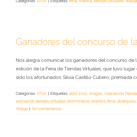
Categorías:
ATVA
|
Etiquetas:
feria
,
huesca
,
tiendas virtuales
,
Walq
Ganadores del concurso de la
Nos alegra comunicar los ganadores del concurso de la
edición de la Feria de Tiendas Virtuales, que tuvo lug
sido los afortunados: Silvia Castillo Cubero, premiada
Categorías:
ATVA
|
Etiquetas:
abril 2012
,
Aragón
,
Asociación Tienda
asociación tiendas virtuales
,
ecommerce
,
eventos
,
feria
,
obsequios
Walqa
|
Sin comentarios