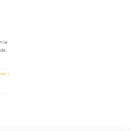
n la
 de
ción