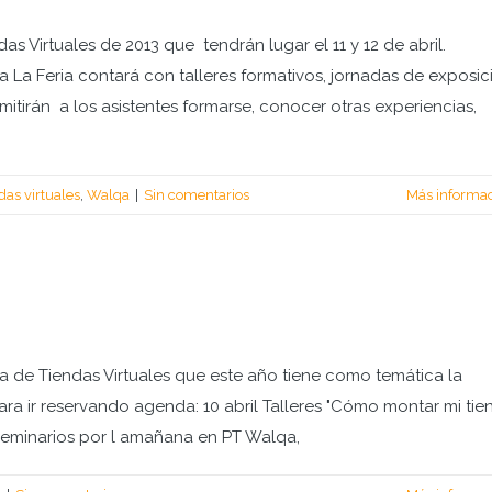
das Virtuales de 2013 que tendrán lugar el 11 y 12 de abril.
rta La Feria contará con talleres formativos, jornadas de exposic
mitirán a los asistentes formarse, conocer otras experiencias,
das virtuales
,
Walqa
|
Sin comentarios
Más informa
ia de Tiendas Virtuales que este año tiene como temática la
para ir reservando agenda: 10 abril Talleres "Cómo montar mi tie
y Seminarios por l amañana en PT Walqa,